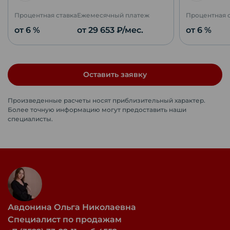
Процентная ставка
Ежемесячный платеж
Процентная 
от 6 %
от
29 653
₽/мес.
от 6 %
Оставить заявку
Произведенные расчеты носят приблизительный характер.
Более точную информацию могут предоставить наши
специалисты.
Авдонина Ольга Николаевна
Специалист по продажам