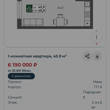
1-комнатная квартира
,
45.9
м²
6 190 000
₽
от
25 651
₽/мес.
С ремонтом
Проект:
Маяк
Корпус:
ГП 6
Парадная
Секция:
9
Этаж:
2
из
6
№