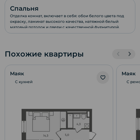
Спальня
Отделка комнат, включает в себя: обои белого цвета под
окраску, ламинат высокого качества, натяжной белый
матовый потолок и двери с качественной фурнитурой.
Похожие квартиры
Маяк
Маяк
С кухней
С рем