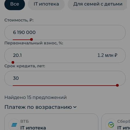
Все
IT ипотека
Для семей с детьми
Стоимость, ₽:
Первоначальный взнос, %:
1.2 млн ₽
Срок кредита, лет:
Найдено
15
предложений
Платеж по возрастанию
ВТБ
Сбер
IT ипотека
IT и