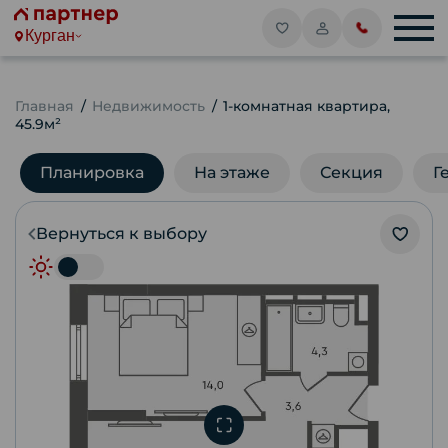
Курган
Главная
Недвижимость
1-комнатная квартира,
45.9м²
Планировка
На этаже
Секция
Г
Вернуться к выбору