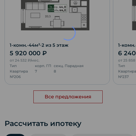
1-комн.
•
44
м²
•
2
из 5 этаж
1-комн.
5 920 000
₽
6 24
от
24 532
₽/мес.
от
25 85
Тип
корп.
ГП
секц.
Парадная
Тип
Квартира
7
8
Квартир
№
206
№
237
Все предложения
Рассчитать ипотеку