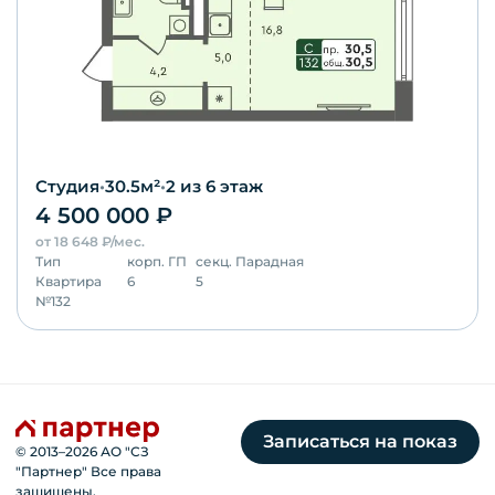
Студия
•
30.5
м²
•
2
из 6 этаж
4 500 000
₽
от
18 648
₽/мес.
Тип
корп.
ГП
секц.
Парадная
Квартира
6
5
№
132
Записаться на показ
© 2013–
2026
АО "СЗ
"Партнер" Все права
защищены.