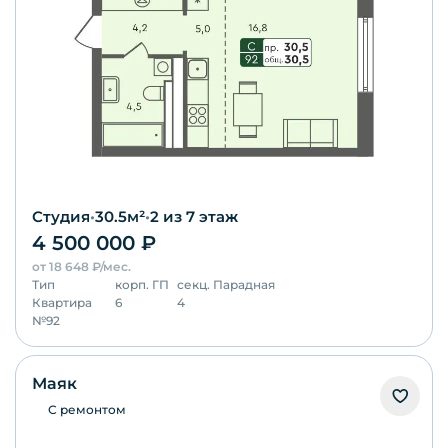
Студия
•
30.5
м²
•
2
из 7 этаж
4 500 000
₽
от
18 648
₽/мес.
Тип
корп.
ГП
секц.
Парадная
Квартира
6
4
№
92
Маяк
С ремонтом