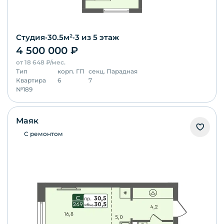
Студия
•
30.5
м²
•
3
из 5 этаж
4 500 000
₽
от
18 648
₽/мес.
Тип
корп.
ГП
секц.
Парадная
Квартира
6
7
№
189
Маяк
С ремонтом