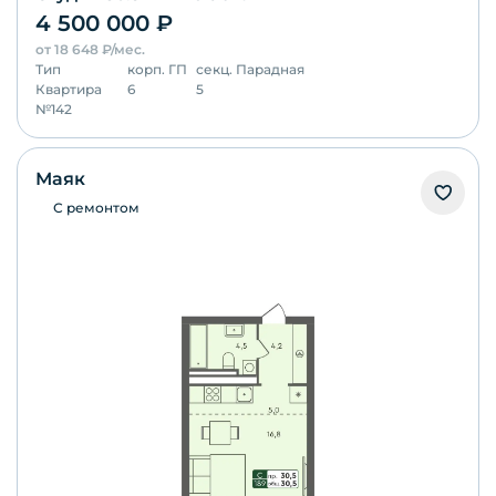
4 500 000
₽
от
18 648
₽/мес.
Тип
корп.
ГП
секц.
Парадная
Квартира
6
5
№
142
Маяк
С ремонтом