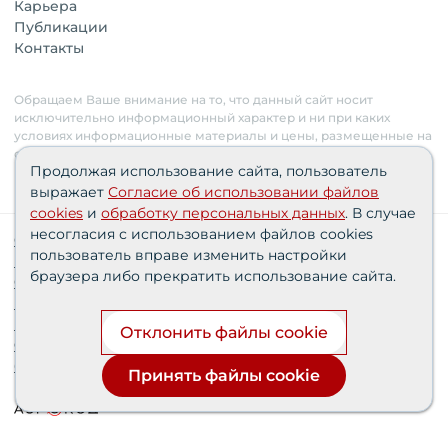
Карьера
Публикации
Контакты
Обращаем Ваше внимание на то, что данный сайт носит
исключительно информационный характер и ни при каких
условиях информационные материалы и цены, размещенные на
сайте, не являются публичной офертой. Застройщик имеет
Продолжая использование сайта, пользователь
право изменять стоимость объектов.
выражает
Согласие об использовании файлов
cookies
и
обработку персональных данных
. В случае
несогласия с использованием файлов cookies
Сведения о реализуемых требованиях к защите
пользователь вправе изменить настройки
персональных данных АО «СЗ «Партнер‑Строй»»
браузера либо прекратить использование сайта.
Согласия пользователей
Проектные декларации
Политика персональных данных
Отклонить файлы cookie
Финансирование строительства при поддержке
банка дом.рф
Принять файлы cookie
Разработка и продвижение сайта —