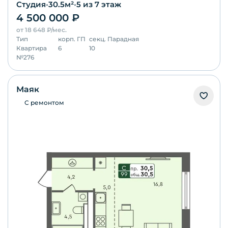
Студия
•
30.5
м²
•
5
из 7 этаж
4 500 000
₽
от
18 648
₽/мес.
Тип
корп.
ГП
секц.
Парадная
Квартира
6
10
№
276
Маяк
С ремонтом