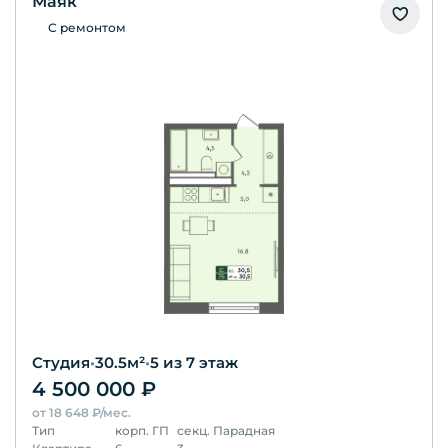
Маяк
С ремонтом
Студия
•
30.5
м²
•
5
из 7 этаж
4 500 000
₽
от
18 648
₽/мес.
Тип
корп.
ГП
секц.
Парадная