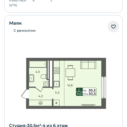
Квартира
6
3
№
76
Маяк
С ремонтом
Студия
•
30.5
м²
•
4
из 6 этаж