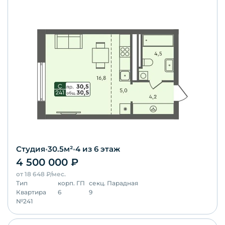
Студия
•
30.5
м²
•
4
из 6 этаж
4 500 000
₽
от
18 648
₽/мес.
Тип
корп.
ГП
секц.
Парадная
Квартира
6
9
№
241