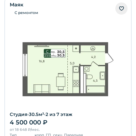
Маяк
С ремонтом
Студия
•
30.5
м²
•
2
из 7 этаж
4 500 000
₽
от
18 648
₽/мес.
Тип
корп.
ГП
секц.
Парадная