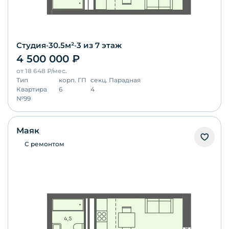
Студия
•
30.5
м²
•
3
из 7 этаж
4 500 000
₽
от
18 648
₽/мес.
Тип
корп.
ГП
секц.
Парадная
Квартира
6
4
№
99
Маяк
С ремонтом