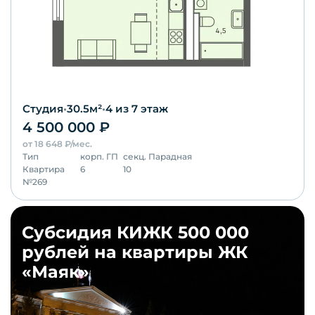
Студия
•
30.5
м²
•
4
из 7 этаж
4 500 000
₽
от
18 648
₽/мес.
Тип
корп.
ГП
секц.
Парадная
Квартира
6
10
№
269
Субсидия КИЖК 500 000
рублей на квартиры ЖК
«Маяк»