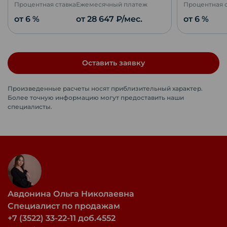
Процентная ставка
Ежемесячный платеж
Процентная 
от 6 %
от
28 647
₽/мес.
от 6 %
Оставить заявку
Произведенные расчеты носят приблизительный характер.
Более точную информацию могут предоставить наши
специалисты.
Авдонина Ольга Николаевна
Специалист по продажам
+7 (3522) 33-22-11 доб.4552