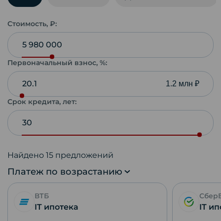
Стоимость, ₽:
Первоначальный взнос, %:
1.2 млн ₽
Срок кредита, лет:
Найдено
15
предложений
Платеж по возрастанию
ВТБ
Сбер
IT ипотека
IT и