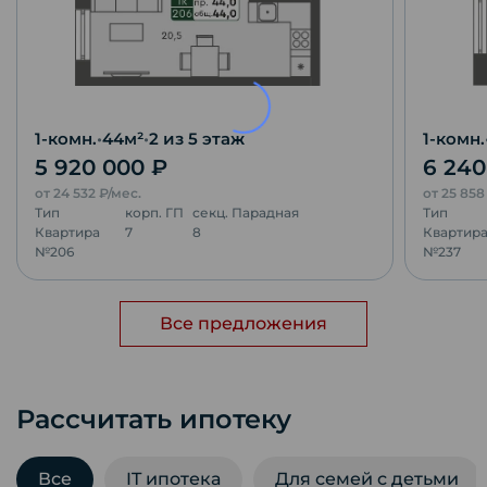
1-комн.
•
44
м²
•
2
из 5 этаж
1-комн.
5 920 000
₽
6 24
от
24 532
₽/мес.
от
25 85
Тип
корп.
ГП
секц.
Парадная
Тип
Квартира
7
8
Квартир
№
206
№
237
Все предложения
Рассчитать ипотеку
Все
IT ипотека
Для семей с детьми