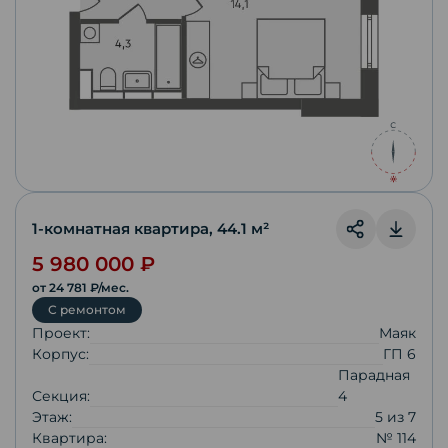
1-комнатная квартира
,
44.1
м²
5 980 000
₽
от
24 781
₽/мес.
С ремонтом
Проект:
Маяк
Корпус:
ГП 6
Парадная
Секция:
4
Этаж:
5
из
7
Квартира:
№ 114