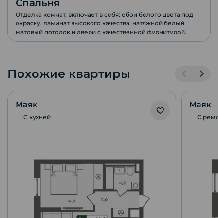
Спальня
Отделка комнат, включает в себя: обои белого цвета под
окраску, ламинат высокого качества, натяжной белый
матовый потолок и двери с качественной фурнитурой.
Похожие квартиры
Маяк
Маяк
С кухней
С рем