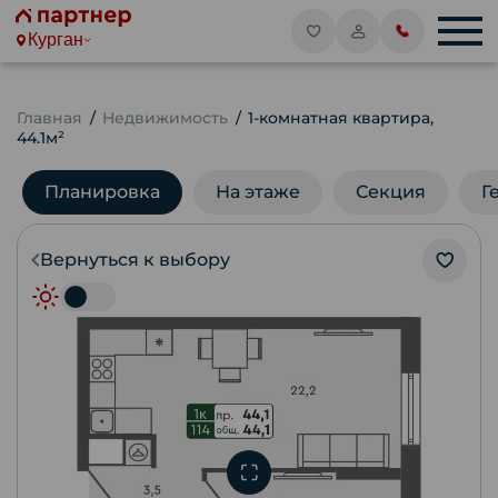
Курган
Главная
Недвижимость
1-комнатная квартира,
44.1м²
Планировка
На этаже
Секция
Г
Вернуться к выбору