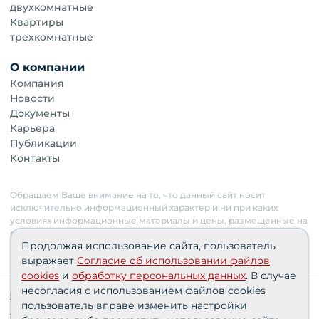
двухкомнатные
Квартиры
трехкомнатные
О компании
Компания
Новости
Документы
Карьера
Публикации
Контакты
Обращаем Ваше внимание на то, что данный сайт носит
исключительно информационный характер и ни при каких
условиях информационные материалы и цены, размещенные на
сайте, не являются публичной офертой. Застройщик имеет
Продолжая использование сайта, пользователь
право изменять стоимость объектов.
выражает
Согласие об использовании файлов
cookies
и
обработку персональных данных
. В случае
несогласия с использованием файлов cookies
Сведения о реализуемых требованиях к защите
пользователь вправе изменить настройки
персональных данных АО «СЗ «Партнер‑Строй»»