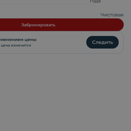
года
VKontakte
Чистовая
WhatsApp
Забронировать
изменением цены
Следить
 цена изменится