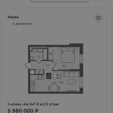
Маяк
С ремонтом
1-комн.
•
44.1
м²
•
3
из 5 этаж
5 980 000
₽