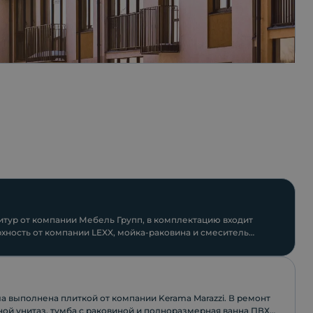
тур от компании Мебель Групп, в комплектацию входит
хность от компании LEXX, мойка-раковина и смеситель
.
а выполнена плиткой от компании Keramа Marazzi. В ремонт
ной унитаз, тумба с раковиной и полноразмерная ванна ПВХ