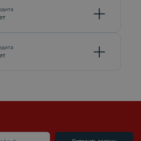
едита
ет
едита
ет