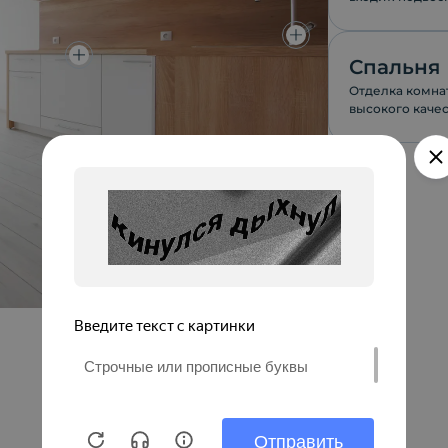
170см.
Спальня
Отделка комнат
высокого качес
качественной 