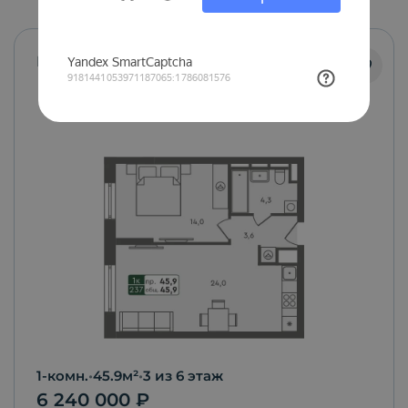
Маяк
С ремонтом
1-комн.
•
45.9
м²
•
3
из 6 этаж
6 240 000
₽