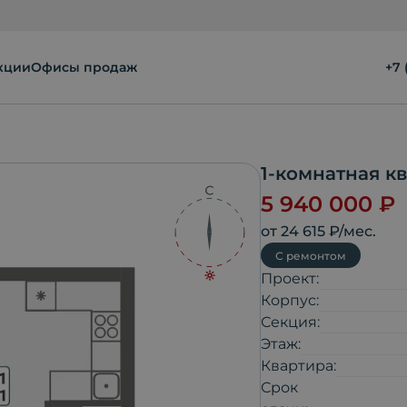
кции
Офисы продаж
+7 
1-комнатная к
5 940 000
₽
от
24 615
₽/мес.
С ремонтом
Проект:
Корпус:
Секция:
Этаж:
Квартира:
Срок