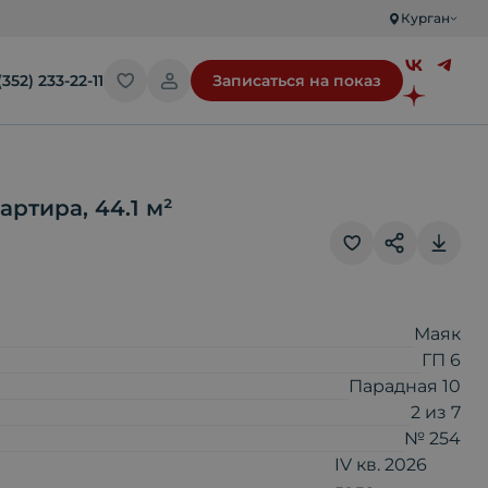
Курган
(352) 233-22-11
Записаться на показ
вартира
,
44.1
м²
Скопировать ссылку
Маяк
ГП 6
Отправить по почте
Парадная 10
2
из
7
№ 254
Telegram
IV кв. 2026