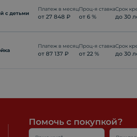
Платеж в месяц
Проц-я ставка
Срок кр
й с детьми
от
27 848
₽
от
6
%
до
30
л
Платеж в месяц
Проц-я ставка
Срок кр
ойка
от
87 137
₽
от
22
%
до
30
л
Помочь с покупкой?