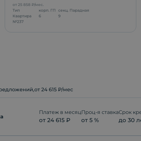
от
25 858
₽/мес.
Тип
корп.
ГП
секц.
Парадная
Квартира
6
9
№
237
редложений
,от 24 615 ₽/мес
Платеж в месяц
Проц-я ставка
Срок кр
ка
от
24 615
₽
от
5
%
до
30
л