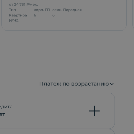
от
24 781
₽/мес.
Тип
корп.
ГП
секц.
Парадная
Квартира
6
6
№
162
Платеж по возрастанию
едита
ет