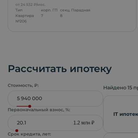
от
24 532
₽/мес.
Тип
корп.
ГП
секц.
Парадная
Квартира
7
8
№
206
Рассчитать ипотеку
Стоимость, ₽:
Найдено
15
п
Первоначальный взнос, %:
IT ипоте
1.2 млн ₽
Срок кредита, лет: