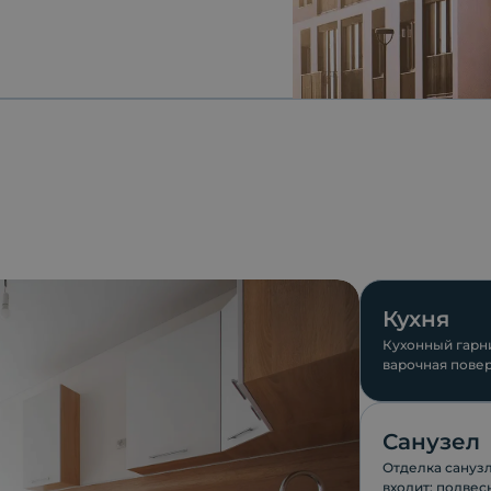
Кухня
Кухонный гарни
варочная повер
компании ESKO
Санузел
Отделка санузл
входит: подвес