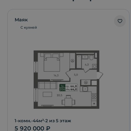
Маяк
С кухней
1-комн.
•
44
м²
•
2
из 5 этаж
5 920 000
₽