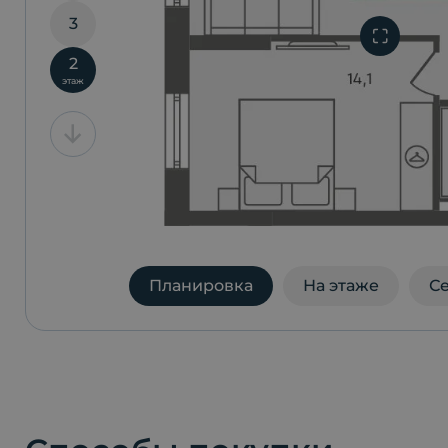
3
2
этаж
Планировка
На этаже
С