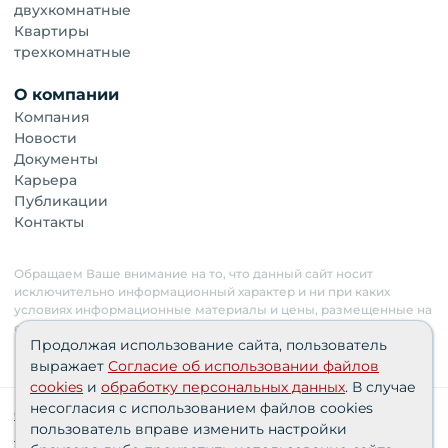
двухкомнатные
Квартиры
трехкомнатные
О компании
Компания
Новости
Документы
Карьера
Публикации
Контакты
Обращаем Ваше внимание на то, что данный сайт носит
исключительно информационный характер и ни при каких
условиях информационные материалы и цены, размещенные на
сайте, не являются публичной офертой. Застройщик имеет
Продолжая использование сайта, пользователь
право изменять стоимость объектов.
выражает
Согласие об использовании файлов
cookies
и
обработку персональных данных
. В случае
несогласия с использованием файлов cookies
Сведения о реализуемых требованиях к защите
пользователь вправе изменить настройки
персональных данных АО «СЗ «Партнер‑Строй»»