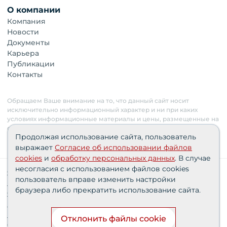
О компании
Компания
Новости
Документы
Карьера
Публикации
Контакты
Обращаем Ваше внимание на то, что данный сайт носит
исключительно информационный характер и ни при каких
условиях информационные материалы и цены, размещенные на
сайте, не являются публичной офертой. Застройщик имеет
Продолжая использование сайта, пользователь
право изменять стоимость объектов.
выражает
Согласие об использовании файлов
cookies
и
обработку персональных данных
. В случае
несогласия с использованием файлов cookies
Сведения о реализуемых требованиях к защите
пользователь вправе изменить настройки
персональных данных АО «СЗ «Партнер‑Строй»»
браузера либо прекратить использование сайта.
Согласия пользователей
Проектные декларации
Политика персональных данных
Отклонить файлы cookie
Финансирование строительства при поддержке