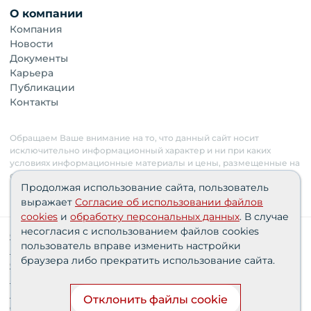
О компании
Компания
Новости
Документы
Карьера
Публикации
Контакты
Обращаем Ваше внимание на то, что данный сайт носит
исключительно информационный характер и ни при каких
условиях информационные материалы и цены, размещенные на
сайте, не являются публичной офертой. Застройщик имеет
Продолжая использование сайта, пользователь
право изменять стоимость объектов.
выражает
Согласие об использовании файлов
cookies
и
обработку персональных данных
. В случае
несогласия с использованием файлов cookies
Сведения о реализуемых требованиях к защите
пользователь вправе изменить настройки
персональных данных АО «СЗ «Партнер‑Строй»»
браузера либо прекратить использование сайта.
Согласия пользователей
Проектные декларации
Политика персональных данных
Отклонить файлы cookie
Финансирование строительства при поддержке