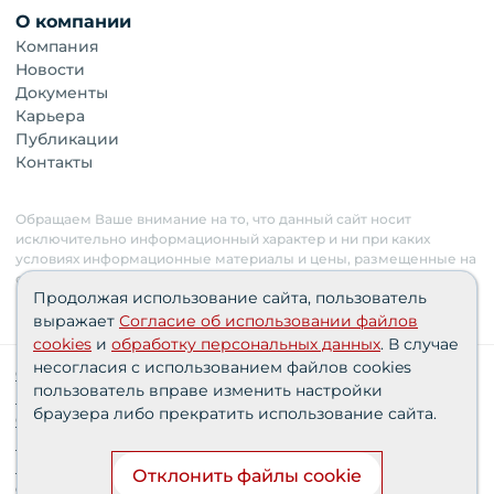
О компании
Компания
Новости
Документы
Карьера
Публикации
Контакты
Обращаем Ваше внимание на то, что данный сайт носит
исключительно информационный характер и ни при каких
условиях информационные материалы и цены, размещенные на
сайте, не являются публичной офертой. Застройщик имеет
Продолжая использование сайта, пользователь
право изменять стоимость объектов.
выражает
Согласие об использовании файлов
cookies
и
обработку персональных данных
. В случае
несогласия с использованием файлов cookies
Сведения о реализуемых требованиях к защите
пользователь вправе изменить настройки
персональных данных АО «СЗ «Партнер‑Строй»»
браузера либо прекратить использование сайта.
Согласия пользователей
Проектные декларации
Политика персональных данных
Отклонить файлы cookie
Финансирование строительства при поддержке