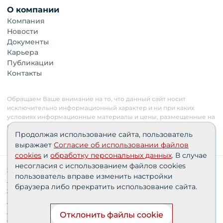
О компании
Компания
Новости
Документы
Карьера
Публикации
Контакты
Обращаем Ваше внимание на то, что данный сайт носит
исключительно информационный характер и ни при каких
условиях информационные материалы и цены, размещенные на
сайте, не являются публичной офертой. Застройщик имеет
Продолжая использование сайта, пользователь
право изменять стоимость объектов.
выражает
Согласие об использовании файлов
cookies
и
обработку персональных данных
. В случае
несогласия с использованием файлов cookies
Сведения о реализуемых требованиях к защите
пользователь вправе изменить настройки
персональных данных АО «СЗ «Партнер‑Строй»»
браузера либо прекратить использование сайта.
Согласия пользователей
Проектные декларации
Политика персональных данных
Отклонить файлы cookie
Финансирование строительства при поддержке