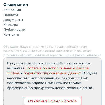
О компании
Компания
Новости
Документы
Карьера
Публикации
Контакты
Обращаем Ваше внимание на то, что данный сайт носит
исключительно информационный характер и ни при каких
условиях информационные материалы и цены, размещенные на
сайте, не являются публичной офертой. Застройщик имеет
Продолжая использование сайта, пользователь
право изменять стоимость объектов.
выражает
Согласие об использовании файлов
cookies
и
обработку персональных данных
. В случае
несогласия с использованием файлов cookies
Сведения о реализуемых требованиях к защите
пользователь вправе изменить настройки
персональных данных АО «СЗ «Партнер‑Строй»»
браузера либо прекратить использование сайта.
Согласия пользователей
Проектные декларации
Политика персональных данных
Отклонить файлы cookie
Финансирование строительства при поддержке