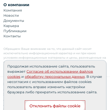
О компании
Компания
Новости
Документы
Карьера
Публикации
Контакты
Обращаем Ваше внимание на то, что данный сайт носит
исключительно информационный характер и ни при каких
условиях информационные материалы и цены, размещенные на
сайте, не являются публичной офертой. Застройщик имеет
Продолжая использование сайта, пользователь
право изменять стоимость объектов.
выражает
Согласие об использовании файлов
cookies
и
обработку персональных данных
. В случае
несогласия с использованием файлов cookies
Сведения о реализуемых требованиях к защите
пользователь вправе изменить настройки
персональных данных АО «СЗ «Партнер‑Строй»»
браузера либо прекратить использование сайта.
Согласия пользователей
Проектные декларации
Политика персональных данных
Отклонить файлы cookie
Финансирование строительства при поддержке