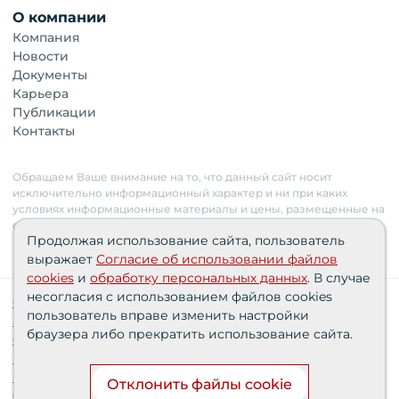
О компании
Компания
Новости
Документы
Карьера
Публикации
Контакты
Обращаем Ваше внимание на то, что данный сайт носит
исключительно информационный характер и ни при каких
условиях информационные материалы и цены, размещенные на
сайте, не являются публичной офертой. Застройщик имеет
Продолжая использование сайта, пользователь
право изменять стоимость объектов.
выражает
Согласие об использовании файлов
cookies
и
обработку персональных данных
. В случае
несогласия с использованием файлов cookies
Сведения о реализуемых требованиях к защите
пользователь вправе изменить настройки
персональных данных АО «СЗ «Партнер‑Строй»»
браузера либо прекратить использование сайта.
Согласия пользователей
Проектные декларации
Политика персональных данных
Отклонить файлы cookie
Финансирование строительства при поддержке