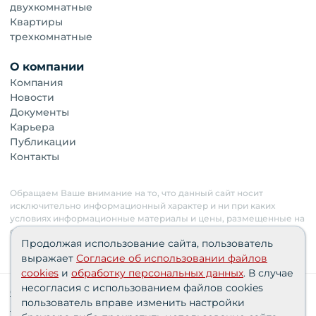
двухкомнатные
Квартиры
трехкомнатные
О компании
Компания
Новости
Документы
Карьера
Публикации
Контакты
Обращаем Ваше внимание на то, что данный сайт носит
исключительно информационный характер и ни при каких
условиях информационные материалы и цены, размещенные на
сайте, не являются публичной офертой. Застройщик имеет
Продолжая использование сайта, пользователь
право изменять стоимость объектов.
выражает
Согласие об использовании файлов
cookies
и
обработку персональных данных
. В случае
несогласия с использованием файлов cookies
Сведения о реализуемых требованиях к защите
пользователь вправе изменить настройки
персональных данных АО «СЗ «Партнер‑Строй»»