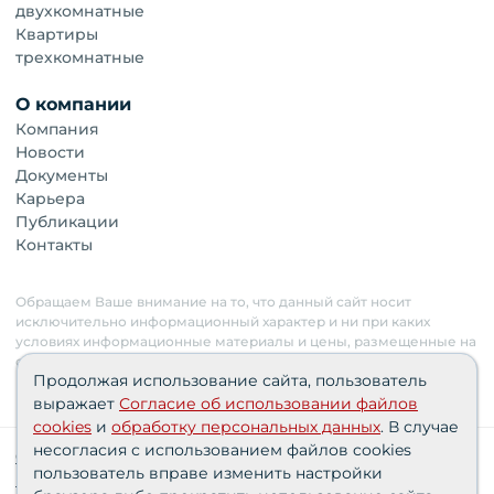
двухкомнатные
Квартиры
трехкомнатные
О компании
Компания
Новости
Документы
Карьера
Публикации
Контакты
Обращаем Ваше внимание на то, что данный сайт носит
исключительно информационный характер и ни при каких
условиях информационные материалы и цены, размещенные на
сайте, не являются публичной офертой. Застройщик имеет
Продолжая использование сайта, пользователь
право изменять стоимость объектов.
выражает
Согласие об использовании файлов
cookies
и
обработку персональных данных
. В случае
несогласия с использованием файлов cookies
Сведения о реализуемых требованиях к защите
пользователь вправе изменить настройки
персональных данных АО «СЗ «Партнер‑Строй»»