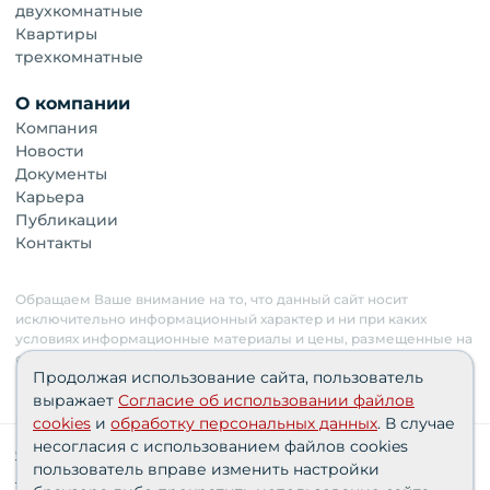
двухкомнатные
Квартиры
трехкомнатные
О компании
Компания
Новости
Документы
Карьера
Публикации
Контакты
Обращаем Ваше внимание на то, что данный сайт носит
исключительно информационный характер и ни при каких
условиях информационные материалы и цены, размещенные на
сайте, не являются публичной офертой. Застройщик имеет
Продолжая использование сайта, пользователь
право изменять стоимость объектов.
выражает
Согласие об использовании файлов
cookies
и
обработку персональных данных
. В случае
несогласия с использованием файлов cookies
Сведения о реализуемых требованиях к защите
пользователь вправе изменить настройки
персональных данных АО «СЗ «Партнер‑Строй»»