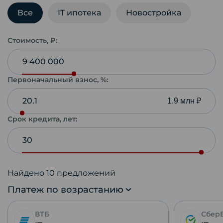
Все
IT ипотека
Новостройка
Стоимость, ₽:
Первоначальный взнос, %:
1.9 млн ₽
Срок кредита, лет:
Найдено
10
предложений
Платеж по возрастанию
ВТБ
Сбер