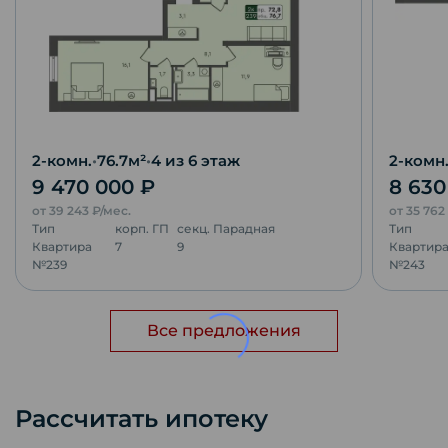
2-комн.
•
76.7
м²
•
4
из 6 этаж
2-комн
9 470 000
₽
8 63
от
39 243
₽/мес.
от
35 762
Тип
корп.
ГП
секц.
Парадная
Тип
Квартира
7
9
Квартир
№
239
№
243
Все предложения
Рассчитать ипотеку