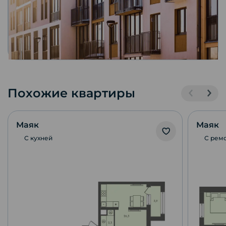
Похожие квартиры
Маяк
Маяк
С кухней
С рем