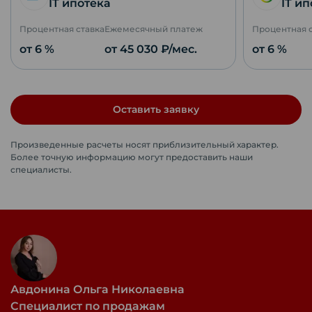
IT ипотека
IT и
Процентная ставка
Ежемесячный платеж
Процентная 
от 6 %
от
45 030
₽/мес.
от 6 %
Оставить заявку
Произведенные расчеты носят приблизительный характер.
Более точную информацию могут предоставить наши
специалисты.
Авдонина Ольга Николаевна
Специалист по продажам