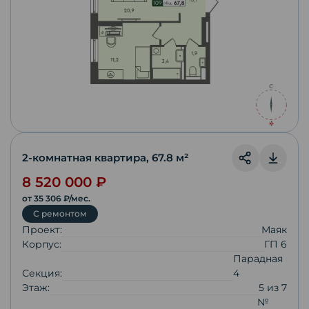
2-комнатная квартира
,
67.8
м²
8 520 000
₽
от
35 306
₽/мес.
С ремонтом
Проект:
Маяк
Корпус:
ГП 6
Парадная
Секция:
4
Этаж:
5
из
7
№