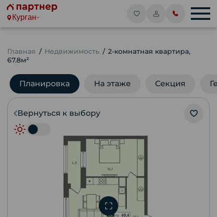
Курган
Главная
Недвижимость
2-комнатная квартира,
67.8м²
Планировка
На этаже
Секция
Г
Вернуться к выбору