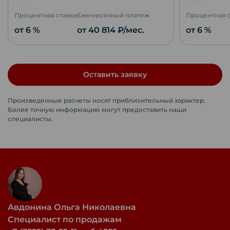
Процентная ставка
Ежемесячный платеж
Процентная 
от 6 %
от
40 814
₽/мес.
от 6 %
Оставить заявку
Произведенные расчеты носят приблизительный характер.
Более точную информацию могут предоставить наши
специалисты.
Авдонина Ольга Николаевна
Специалист по продажам