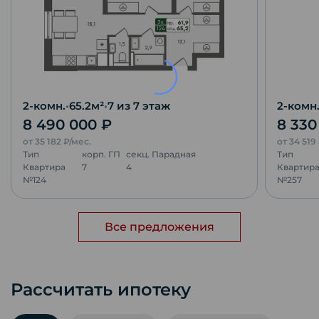
2-комн.
•
65.2
м²
•
7
из 7 этаж
2-комн
8 490 000
₽
8 33
от
35 182
₽/мес.
от
34 519
Тип
корп.
ГП
секц.
Парадная
Тип
Квартира
7
4
Квартир
№
124
№
257
Все предложения
Рассчитать ипотеку