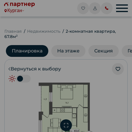
Курган
Главная
Недвижимость
2-комнатная квартира,
67.8м²
Планировка
На этаже
Секция
Г
Вернуться к выбору