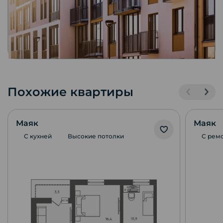
Похожие квартиры
Маяк
Маяк
С кухней
Высокие потолки
С рем