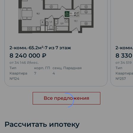
2-комн.
•
65.2
м²
•
7
из 7 этаж
2-комн
8 240 000
₽
8 33
от
34 146
₽/мес.
от
34 519
Тип
корп.
ГП
секц.
Парадная
Тип
Квартира
7
4
Квартир
№
124
№
257
Все предложения
Рассчитать ипотеку