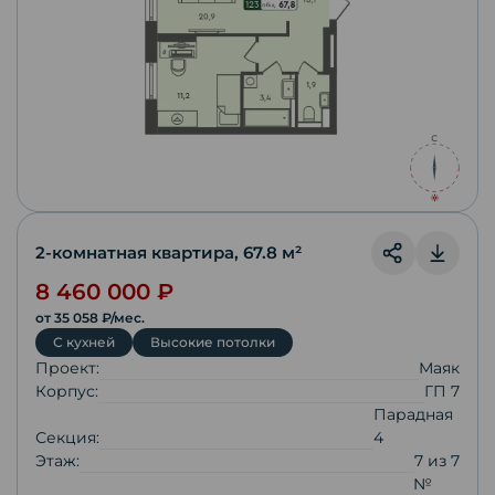
2-комнатная квартира
,
67.8
м²
8 460 000
₽
от
35 058
₽/мес.
С кухней
Высокие потолки
Проект:
Маяк
Корпус:
ГП 7
Парадная
Секция:
4
Этаж:
7
из
7
№