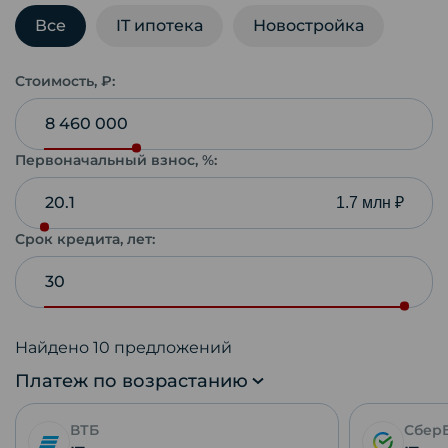
Все
IT ипотека
Новостройка
Стоимость, ₽:
Первоначальный взнос, %:
1.7 млн ₽
Срок кредита, лет:
Найдено
10
предложений
Платеж по возрастанию
ВТБ
Сбер