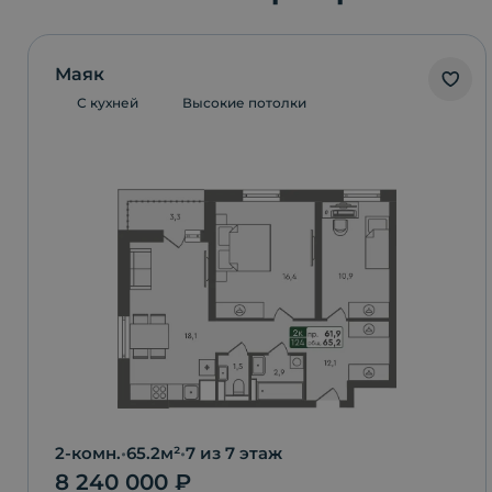
Маяк
С кухней
Высокие потолки
2-комн.
•
65.2
м²
•
7
из 7 этаж
8 240 000
₽