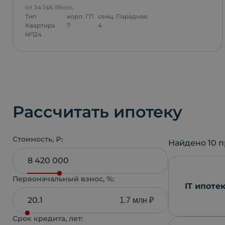
от
34 146
₽/мес.
Тип
корп.
ГП
секц.
Парадная
Квартира
7
4
№
124
Рассчитать ипотеку
Стоимость, ₽:
Найдено
10
п
Первоначальный взнос, %:
IT ипоте
1.7 млн ₽
Срок кредита, лет: