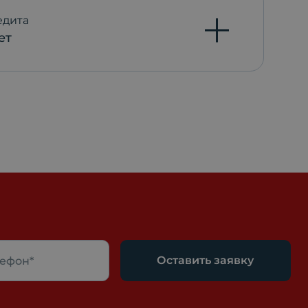
едита
ет
Оставить заявку