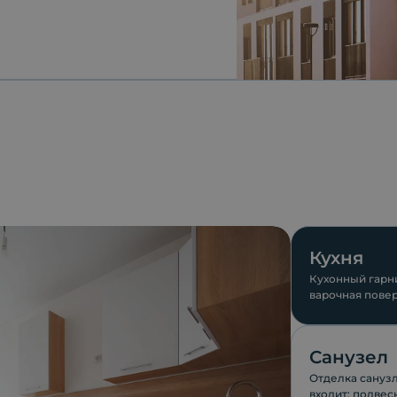
Кухня
Кухонный гарни
варочная повер
компании ESKO
Санузел
Отделка санузл
входит: подвес