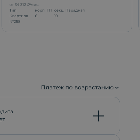
от
34 312
₽/мес.
Тип
корп.
ГП
секц.
Парадная
Квартира
6
10
№
258
Платеж по возрастанию
едита
ет