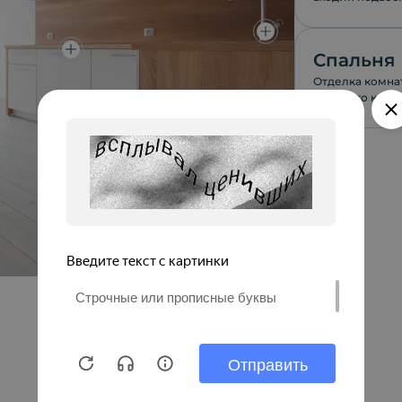
170см.
Спальня
Отделка комнат
высокого качес
качественной 