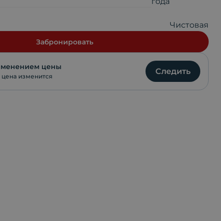
года
VKontakte
Чистовая
WhatsApp
Забронировать
изменением цены
Следить
 цена изменится