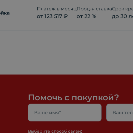
Платеж в месяц
Проц-я ставка
Срок кр
ойка
от
123 517
₽
от
22
%
до
30
л
Помочь с покупкой?
Выберите способ связи: