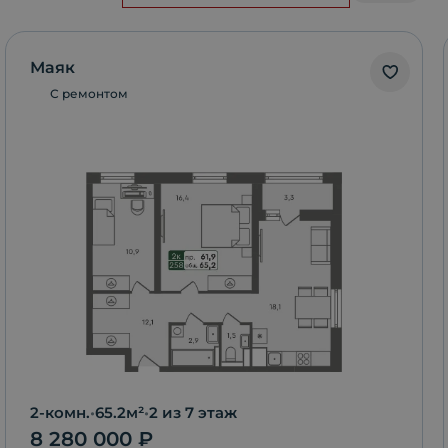
Маяк
С ремонтом
2-комн.
•
65.2
м²
•
2
из 7 этаж
8 280 000
₽