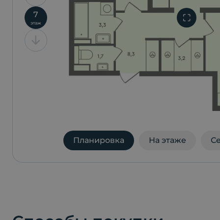
7
этаж
Планировка
На этаже
С