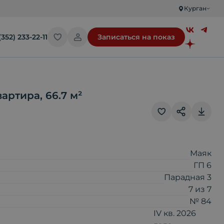
Курган
(352) 233-22-11
Записаться на показ
вартира
,
66.7
м²
Скопировать ссылку
Маяк
ГП 6
Отправить по почте
Парадная 3
7
из
7
№ 84
Telegram
IV кв. 2026