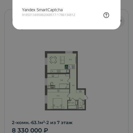
Маяк
С ремонтом
2-комн.
•
63.1
м²
•
2
из 7 этаж
8 330 000
₽