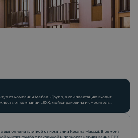
тур от компании Мебель Групп, в комплектацию входит
хность от компании LEXX, мойка-раковина и смеситель
.
а выполнена плиткой от компании Keramа Marazzi. В ремонт
ной унитаз, тумба с раковиной и полноразмерная ванна ПВХ