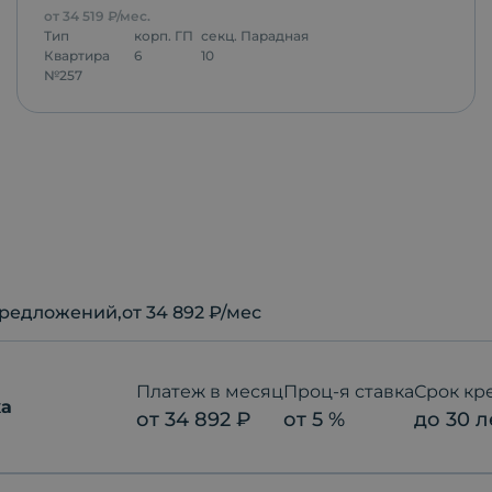
от
34 519
₽/мес.
Тип
корп.
ГП
секц.
Парадная
Квартира
6
10
№
257
редложений
,от 34 892 ₽/мес
Платеж в месяц
Проц-я ставка
Срок кр
ка
от
34 892
₽
от
5
%
до
30
л