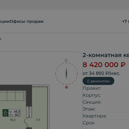
кции
Офисы продаж
+7 
²
2-комнатная к
8 420 000
₽
от
34 892
₽/мес.
С ремонтом
Проект:
Корпус:
Секция:
Этаж:
Квартира:
Срок