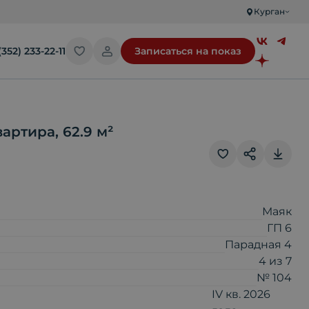
Курган
(352) 233-22-11
Записаться на показ
вартира
,
62.9
м²
Скопировать ссылку
Маяк
ГП 6
Отправить по почте
Парадная 4
4
из
7
№ 104
Telegram
IV кв. 2026