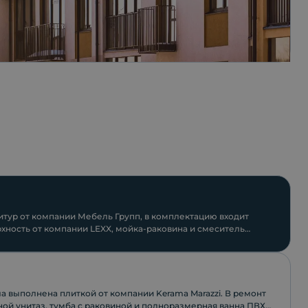
тур от компании Мебель Групп, в комплектацию входит
хность от компании LEXX, мойка-раковина и смеситель
.
а выполнена плиткой от компании Keramа Marazzi. В ремонт
ной унитаз, тумба с раковиной и полноразмерная ванна ПВХ