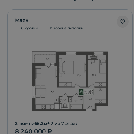
Маяк
С кухней
Высокие потолки
2-комн.
•
65.2
м²
•
7
из 7 этаж
8 240 000
₽