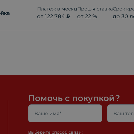
Платеж в месяц
Проц-я ставка
Срок кр
ойка
от
122 784
₽
от
22
%
до
30
л
Помочь с покупкой?
Выберите способ связи: