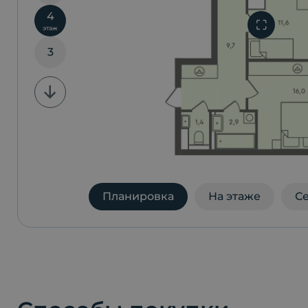
4
этаж
3
Планировка
На этаже
С