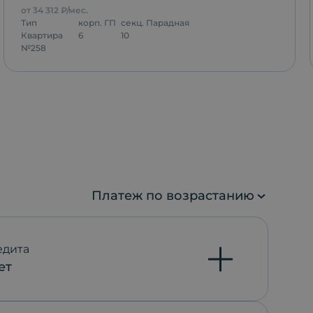
от
34 312
₽/мес.
Тип
корп.
ГП
секц.
Парадная
Квартира
6
10
№
258
Платеж по возрастанию
едита
ет