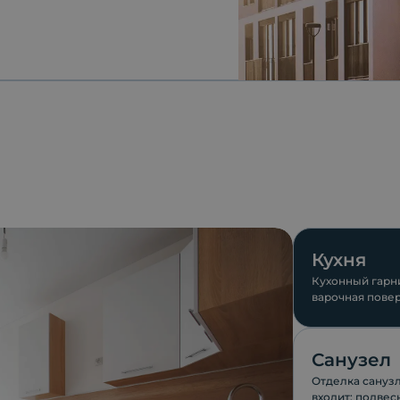
Кухня
Кухонный гарни
варочная повер
компании ESKO
Санузел
Отделка санузл
входит: подвес