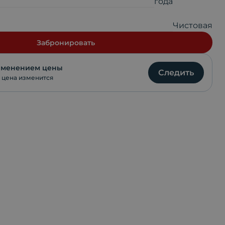
года
VKontakte
Чистовая
WhatsApp
Забронировать
изменением цены
Следить
 цена изменится