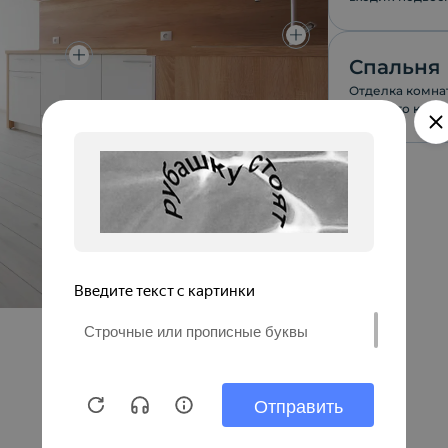
170см.
Спальня
Отделка комнат
высокого качес
качественной 