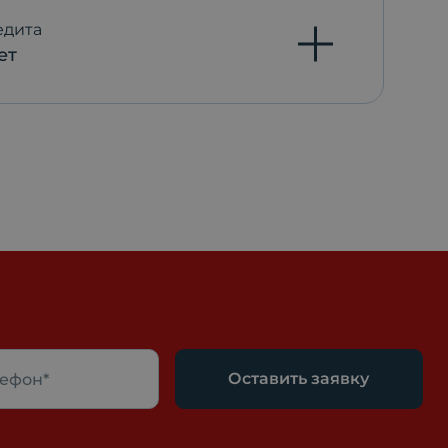
едита
ет
Оставить заявку