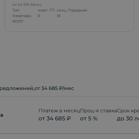
от
34 519
₽/мес.
Тип
корп.
ГП
секц.
Парадная
Квартира
6
10
№
257
редложений
,от 34 685 ₽/мес
Платеж в месяц
Проц-я ставка
Срок кр
ка
от
34 685
₽
от
5
%
до
30
л