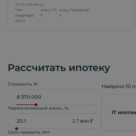
от
34 146
₽/мес.
Тип
корп.
ГП
секц.
Парадная
Квартира
7
4
№
124
Рассчитать ипотеку
Стоимость, ₽:
Найдено
10
п
Первоначальный взнос, %:
IT ипоте
1.7 млн ₽
Срок кредита, лет: