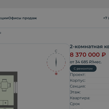
кции
Офисы продаж
+7 
²
2-комнатная к
8 370 000
₽
от
34 685
₽/мес.
С ремонтом
Проект:
Корпус:
Секция:
Этаж:
Квартира:
Срок