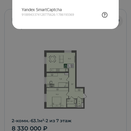
Маяк
С ремонтом
2-комн.
•
63.1
м²
•
2
из 7 этаж
8 330 000
₽