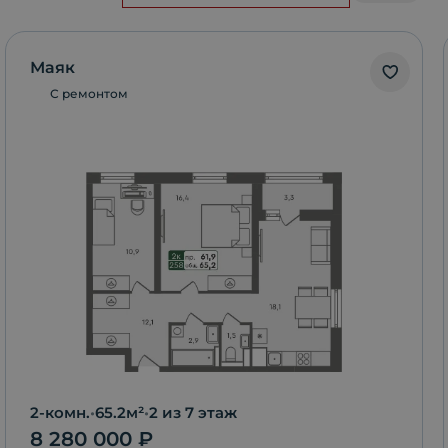
Маяк
С ремонтом
2-комн.
•
65.2
м²
•
2
из 7 этаж
8 280 000
₽