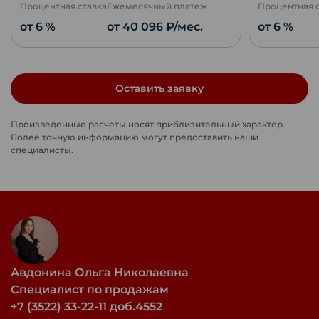
Процентная ставка
Ежемесячный платеж
Процентная 
от 6 %
от
40 096
₽/мес.
от 6 %
Оставить заявку
Произведенные расчеты носят приблизительный характер.
Более точную информацию могут предоставить наши
специалисты.
Авдонина Ольга Николаевна
Специалист по продажам
+7 (3522) 33-22-11 доб.4552