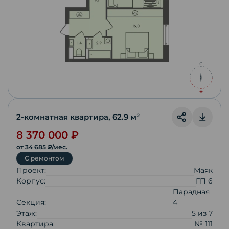
2-комнатная квартира
,
62.9
м²
8 370 000
₽
от
34 685
₽/мес.
С ремонтом
Проект:
Маяк
Корпус:
ГП 6
Парадная
Секция:
4
Этаж:
5
из
7
Квартира:
№ 111