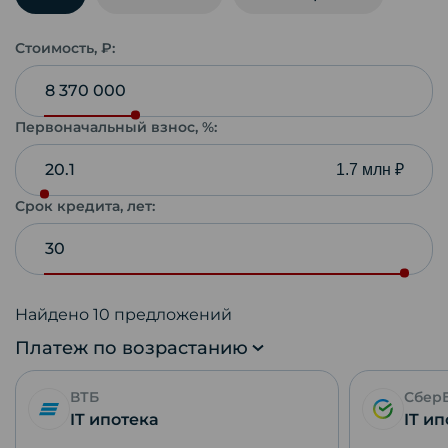
Стоимость, ₽:
Первоначальный взнос, %:
1.7 млн ₽
Срок кредита, лет:
Найдено
10
предложений
Платеж по возрастанию
ВТБ
Сбер
IT ипотека
IT и