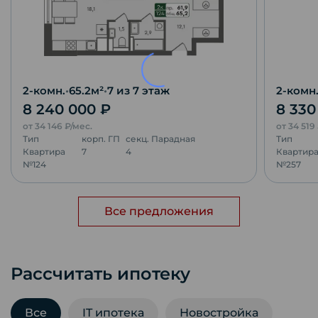
2-комн.
•
65.2
м²
•
7
из 7 этаж
2-комн
8 240 000
₽
8 33
от
34 146
₽/мес.
от
34 519
Тип
корп.
ГП
секц.
Парадная
Тип
Квартира
7
4
Квартир
№
124
№
257
Все предложения
Рассчитать ипотеку
Все
IT ипотека
Новостройка