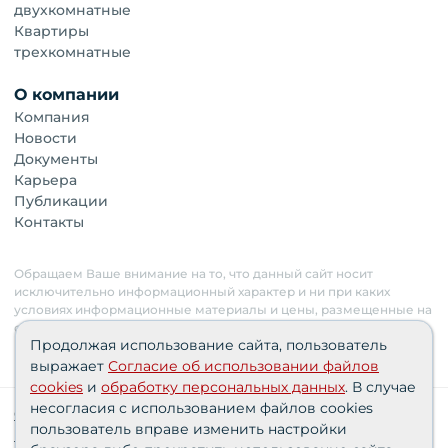
двухкомнатные
Квартиры
трехкомнатные
О компании
Компания
Новости
Документы
Карьера
Публикации
Контакты
Обращаем Ваше внимание на то, что данный сайт носит
исключительно информационный характер и ни при каких
условиях информационные материалы и цены, размещенные на
сайте, не являются публичной офертой. Застройщик имеет
Продолжая использование сайта, пользователь
право изменять стоимость объектов.
выражает
Согласие об использовании файлов
cookies
и
обработку персональных данных
. В случае
несогласия с использованием файлов cookies
Сведения о реализуемых требованиях к защите
пользователь вправе изменить настройки
персональных данных АО «СЗ «Партнер‑Строй»»