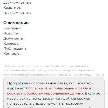
двухкомнатные
Квартиры
трехкомнатные
О компании
Компания
Новости
Документы
Карьера
Публикации
Контакты
Обращаем Ваше внимание на то, что данный сайт носит
исключительно информационный характер и ни при каких
условиях информационные материалы и цены, размещенные на
сайте, не являются публичной офертой. Застройщик имеет
Продолжая использование сайта, пользователь
право изменять стоимость объектов.
выражает
Согласие об использовании файлов
cookies
и
обработку персональных данных
. В случае
несогласия с использованием файлов cookies
Сведения о реализуемых требованиях к защите
пользователь вправе изменить настройки
персональных данных АО «СЗ «Партнер‑Строй»»