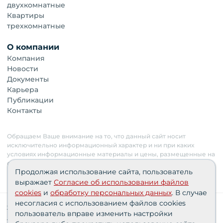
двухкомнатные
Квартиры
трехкомнатные
О компании
Компания
Новости
Документы
Карьера
Публикации
Контакты
Обращаем Ваше внимание на то, что данный сайт носит
исключительно информационный характер и ни при каких
условиях информационные материалы и цены, размещенные на
сайте, не являются публичной офертой. Застройщик имеет
Продолжая использование сайта, пользователь
право изменять стоимость объектов.
выражает
Согласие об использовании файлов
cookies
и
обработку персональных данных
. В случае
несогласия с использованием файлов cookies
Сведения о реализуемых требованиях к защите
пользователь вправе изменить настройки
персональных данных АО «СЗ «Партнер‑Строй»»