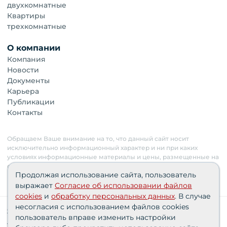
двухкомнатные
Квартиры
трехкомнатные
О компании
Компания
Новости
Документы
Карьера
Публикации
Контакты
Обращаем Ваше внимание на то, что данный сайт носит
исключительно информационный характер и ни при каких
условиях информационные материалы и цены, размещенные на
сайте, не являются публичной офертой. Застройщик имеет
Продолжая использование сайта, пользователь
право изменять стоимость объектов.
выражает
Согласие об использовании файлов
cookies
и
обработку персональных данных
. В случае
несогласия с использованием файлов cookies
Сведения о реализуемых требованиях к защите
пользователь вправе изменить настройки
персональных данных АО «СЗ «Партнер‑Строй»»